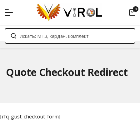
Skip
0
to
content
Quote Checkout Redirect
[rfq_gust_checkout_form]