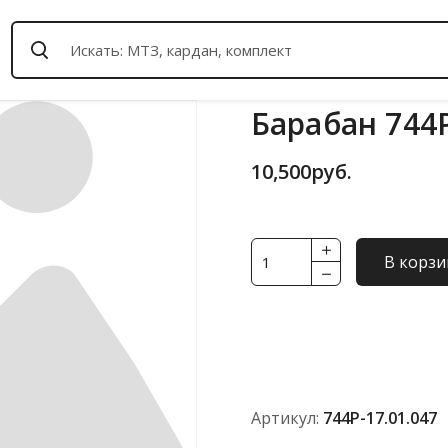
Барабан 744Р
10,500
руб.
Количество
В корзи
товара
Барабан
744Р-17.01.047
Артикул:
744Р-17.01.047