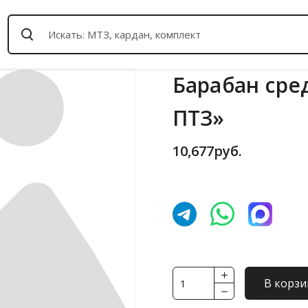
Барабан сред
ПТЗ»
10,677
руб.
Количество
В корзи
товара