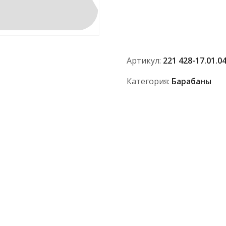
Барабан
средний
221
428-
17.01.047
Артикул:
221 428-17.01.0
АО
ПТЗ"
Категория:
Барабаны