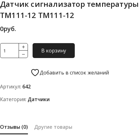
Датчик сигнализатор температуры
ТМ111-12 ТМ111-12
0
руб.
Количество
В корзину
товара
Датчик
сигнализатор
Добавить в список желаний
температуры
Артикул:
642
ТМ111-
12
Категория:
Датчики
ТМ111-
12
Отзывы (0)
Другие товары