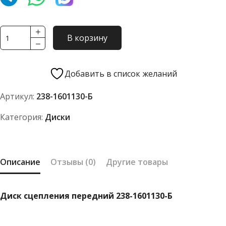
Количество
В корзину
товара
Диск
сцепления
Добавить в список желаний
передний
Артикул:
238-1601130-Б
238-
1601130-
Категория:
Диски
Б
Описание
Отзывы (0)
Другие товары
Диск сцепления передний 238-1601130-Б