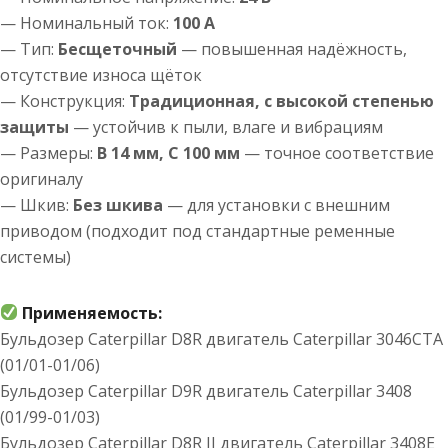
— Номинальный ток:
100 А
— Тип:
Бесщеточный
— повышенная надёжность,
отсутствие износа щёток
— Конструкция:
Традиционная, с высокой степенью
защиты
— устойчив к пыли, влаге и вибрациям
— Размеры:
B 14 мм, C 100 мм
— точное соответствие
оригиналу
— Шкив:
Без шкива
— для установки с внешним
приводом (подходит под стандартные ременные
системы)
Применяемость:
Бульдозер Caterpillar D8R двигатель Caterpillar 3046CTA
(01/01-01/06)
Бульдозер Caterpillar D9R двигатель Caterpillar 3408
(01/99-01/03)
Бульдозер Caterpillar D8R II двигатель Caterpillar 3408E