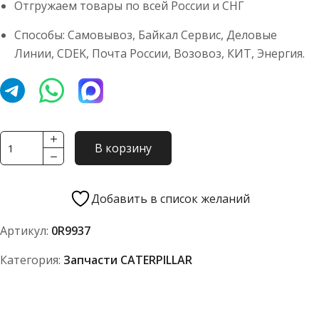
Отгружаем товары по всей России и СНГ
Способы: Самовывоз, Байкал Сервис, Деловые
Линии, CDEK, Почта России, Возовоз, КИТ, Энергия.
Количество
В корзину
товара
Генератор
24В
Добавить в список желаний
Caterpillar
Артикул:
0R9937
(CAT)
0R9937
Категория:
Запчасти CATERPILLAR