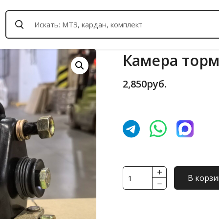
Камера торм
2,850
руб.
Количество
В корзи
товара
Камера
тормозная