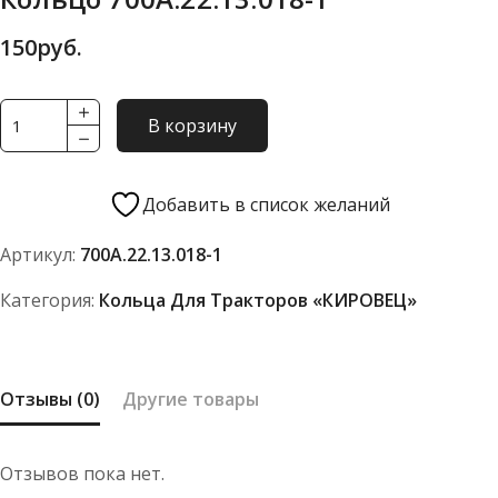
150
руб.
Количество
В корзину
товара
Кольцо
700А.22.13.018-
Добавить в список желаний
1
Артикул:
700А.22.13.018-1
Категория:
Кольца Для Тракторов «КИРОВЕЦ»
Отзывы (0)
Другие товары
Отзывов пока нет.