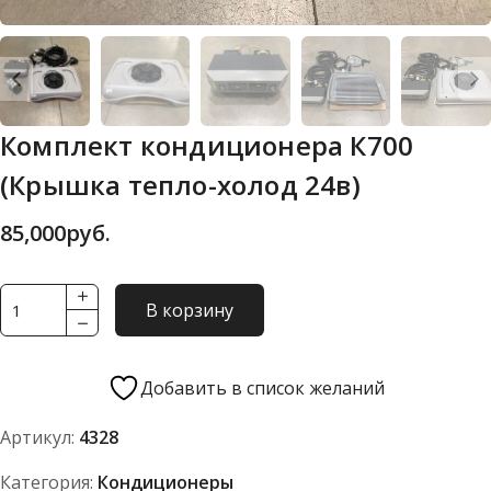
Комплект кондиционера К700
(Крышка тепло-холод 24в)
85,000
руб.
Количество
В корзину
товара
Комплект
кондиционера
Добавить в список желаний
К700
Артикул:
4328
(Крышка
тепло-
Категория:
Кондиционеры