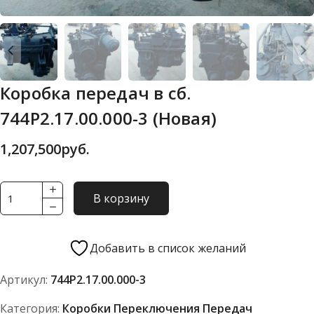
Коробка передач в сб.
744Р2.17.00.000-3 (Новая)
1,207,500
руб.
Количество
В корзину
товара
Коробка
передач
Добавить в список желаний
в
Артикул:
744Р2.17.00.000-3
сб.
744Р2.17.00.000-
Категория:
Коробки Переключения Передач