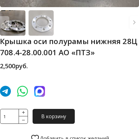
Крышка оси полурамы нижняя 28Ц
708.4-28.00.001 АО «ПТЗ»
2,500
руб.
Количество
В корзину
товара
Крышка
оси
Добавить в список желаний