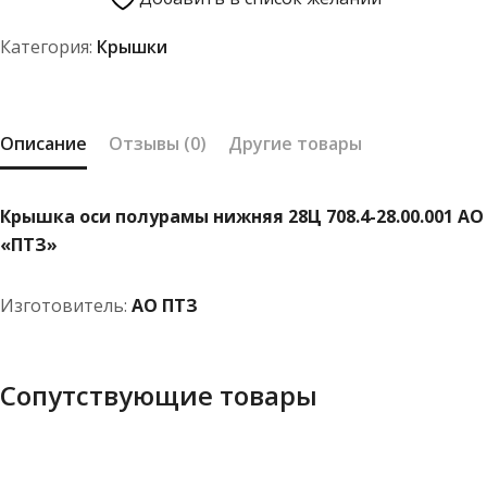
полурамы
Категория:
Крышки
нижняя
28Ц
708.4-
28.00.001
Описание
Отзывы (0)
Другие товары
АО
"ПТЗ"
Крышка оси полурамы нижняя 28Ц 708.4-28.00.001 АО
«ПТЗ»
Изготовитель:
АО ПТЗ
Сопутствующие товары