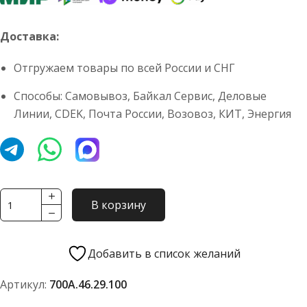
Доставка:
Отгружаем товары по всей России и СНГ
Способы: Самовывоз, Байкал Сервис, Деловые
Линии, CDEK, Почта России, Возовоз, КИТ, Энергия
Количество
В корзину
товара
Крюк
буксирный
Добавить в список желаний
700А.46.29.100
Артикул:
700А.46.29.100