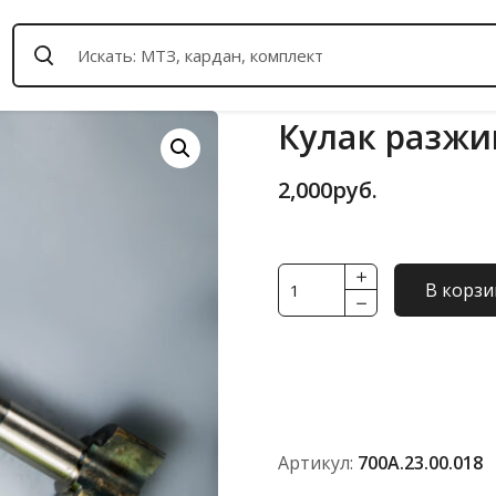
Кулак разжи
2,000
руб.
Количество
В корзи
товара
Кулак
разжимной
левый
700А.23.00.018
Артикул:
700А.23.00.018