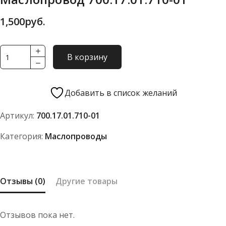
1,500
руб.
Количество
В корзину
товара
Маслопровод
700.17.01.710-
Добавить в список желаний
01
Артикул:
700.17.01.710-01
Категория:
Маслопроводы
Отзывы (0)
Другие товары
Отзывов пока нет.