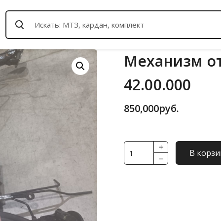
Механизм от
42.00.000
850,000
руб.
Количество
В корзи
товара
Механизм
отбора
мощности
744P1-