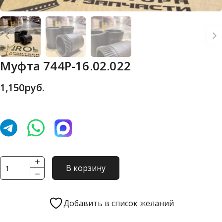
Муфта 744Р-16.02.022
1,150
руб.
Количество
В корзину
товара
Муфта
744Р-16.02.022
Добавить в список желаний