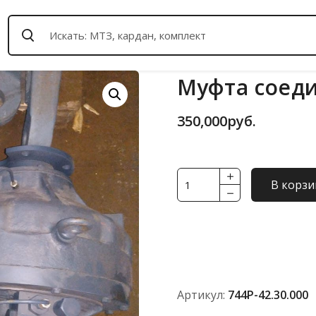
Муфта соеди
350,000
руб.
Количество
В корзи
товара
Муфта
соединительная
744Р-42.30.000
Артикул:
744Р-42.30.000