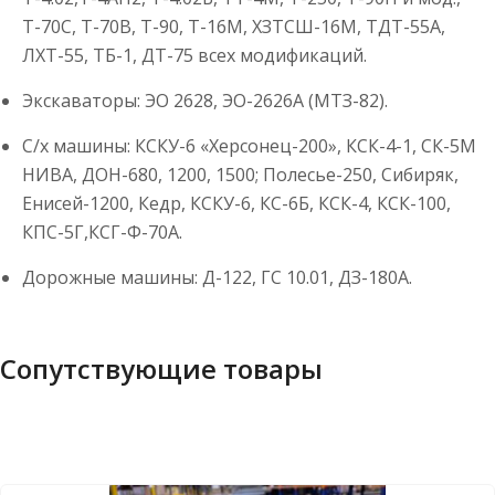
Т-70С, Т-70В, Т-90, Т-16М, ХЗТСШ-16М, ТДТ-55А,
ЛХТ-55, ТБ-1, ДТ-75 всех модификаций.
Экскаваторы: ЭО 2628, ЭО-2626А (МТЗ-82).
С/х машины: КСКУ-6 «Херсонец-200», КСК-4-1, СК-5М
НИВА, ДОН-680, 1200, 1500; Полесье-250, Сибиряк,
Енисей-1200, Кедр, КСКУ-6, КС-6Б, КСК-4, КСК-100,
КПС-5Г,КСГ-Ф-70А.
Дорожные машины: Д-122, ГС 10.01, ДЗ-180А.
Сопутствующие товары