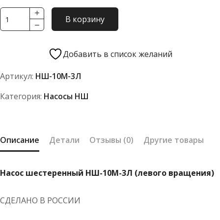
Количество
В корзину
товара
Насос
шестеренный
Добавить в список желаний
НШ-10М-3Л
Артикул:
НШ-10М-3Л
(левого
вращения)
Категория:
Насосы НШ
Описание
Детали
Отзывы (0)
Другие товары
Насос шестеренный НШ-10М-3Л (левого вращения)
СДЕЛАНО В РОССИИ