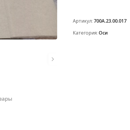
700А.23.00.017
Артикул:
700А.23.00.017
Категория:
Оси
вары