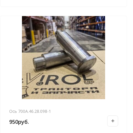
Ось 700А.46.28.098-1
950
руб.