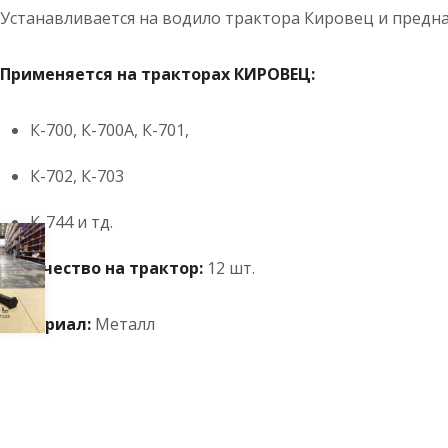
Устанавливается на водило трактора Кировец и предназ
Применяется на тракторах КИРОВЕЦ:
К-700, К-700А, К-701,
К-702, К-703
К-744 и тд.
Количество на трактор:
12 шт.
Материал:
Металл