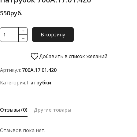
550
руб.
Количество
В корзину
товара
Патрубок
700А.17.01.420
Добавить в список желаний
Артикул:
700А.17.01.420
Категория:
Патрубки
Отзывы (0)
Другие товары
Отзывов пока нет.