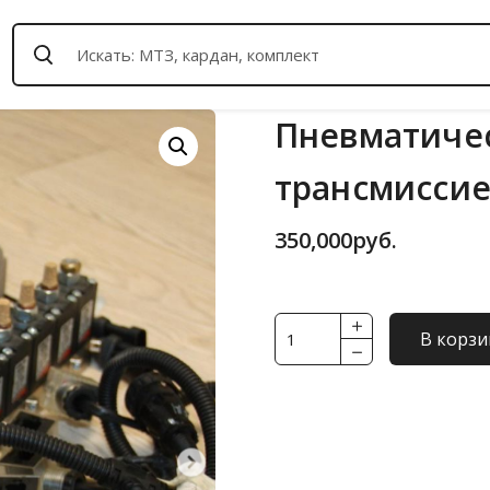
Пневматичес
трансмиссие
350,000
руб.
Количество
В корзи
товара
Пневматическая
система
управления
трансмиссией