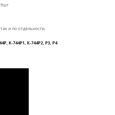
-9шт
так и по отдельности.
4Р, К-744Р1, К-744Р2, Р3, Р4
.