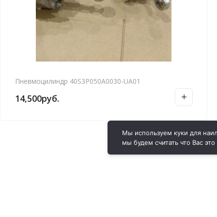
Пневмоцилиндр 40S3P050A0030-UA01
14,500
руб.
Мы используем куки для наил
мы будем считать что Вас это