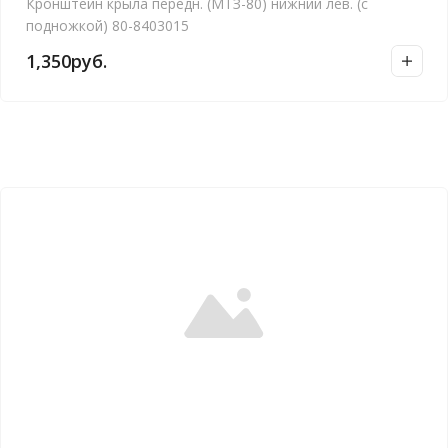
Кронштейн крыла передн. (МТЗ-80) нижний лев. (с
подножкой) 80-8403015
1,350
руб.