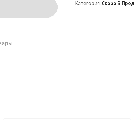
Категория:
Скоро В Про
вары