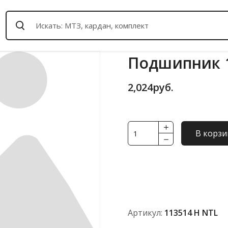
Подшипник 1
2,024
руб.
Количество
В корзи
товара
Подшипник
113514
Н
NTL
Артикул:
113514 Н NTL