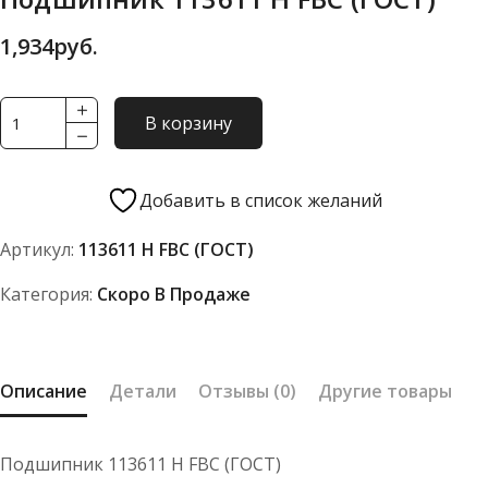
1,934
руб.
Количество
В корзину
товара
Подшипник
113611
Добавить в список желаний
Н
Артикул:
113611 Н FBC (ГОСТ)
FBC
(ГОСТ)
Категория:
Скоро В Продаже
Описание
Детали
Отзывы (0)
Другие товары
Подшипник 113611 Н FBC (ГОСТ)