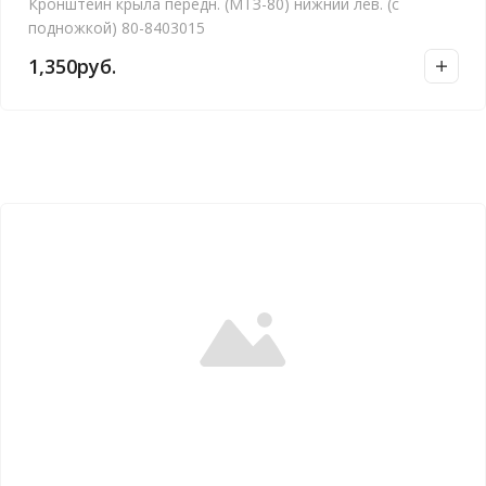
Кронштейн крыла передн. (МТЗ-80) нижний лев. (с
подножкой) 80-8403015
1,350
руб.