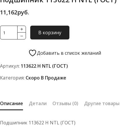
11,162
руб.
Количество
В корзину
товара
Подшипник
113622
Добавить в список желаний
Н
Артикул:
113622 Н NTL (ГОСТ)
NTL
(ГОСТ)
Категория:
Скоро В Продаже
Описание
Детали
Отзывы (0)
Другие товары
Подшипник 113622 Н NTL (ГОСТ)