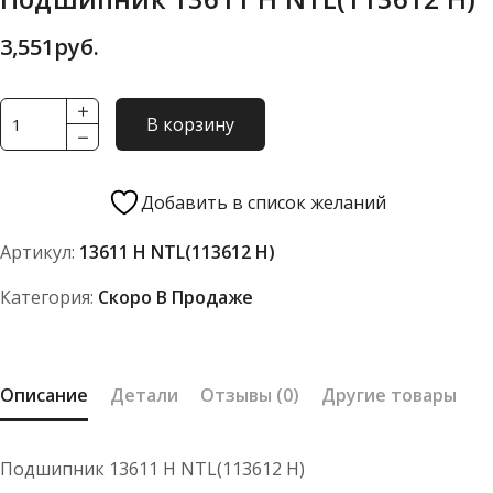
3,551
руб.
Количество
В корзину
товара
Подшипник
13611
Добавить в список желаний
Н
Артикул:
13611 Н NTL(113612 Н)
NTL(113612
Н)
Категория:
Скоро В Продаже
Описание
Детали
Отзывы (0)
Другие товары
Подшипник 13611 Н NTL(113612 Н)