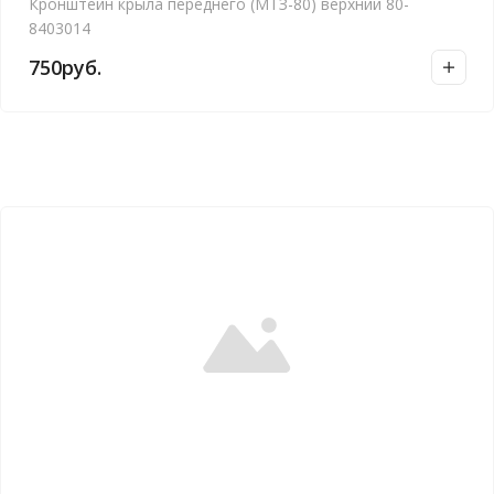
Кронштейн крыла переднего (МТЗ-80) верхний 80-
8403014
750
руб.