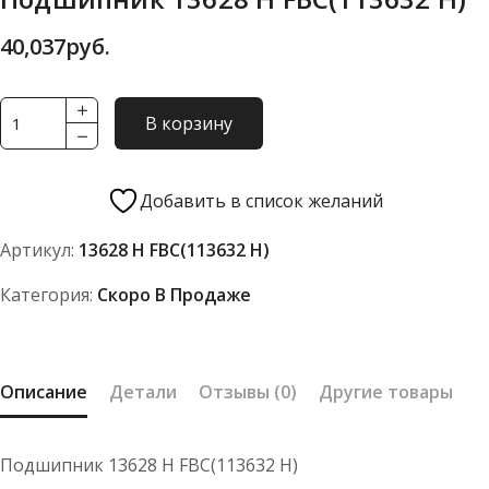
40,037
руб.
Количество
В корзину
товара
Подшипник
13628
Добавить в список желаний
Н
Артикул:
13628 Н FBC(113632 Н)
FBC(113632
Н)
Категория:
Скоро В Продаже
Описание
Детали
Отзывы (0)
Другие товары
Подшипник 13628 Н FBC(113632 Н)