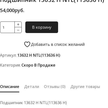
54,000
руб.
Количество
В корзину
товара
Подшипник
13632
Добавить в список желаний
Н
Артикул:
13632 Н NTL(113636 Н)
NTL(113636
Н)
Категория:
Скоро В Продаже
Описание
Детали
Отзывы (0)
Другие товары
Подшипник 13632 Н NTL(113636 Н)