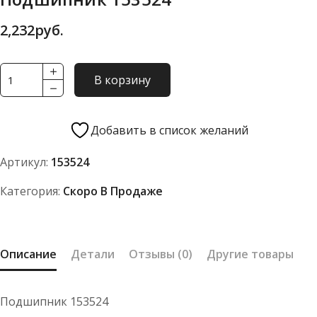
2,232
руб.
Количество
В корзину
товара
Подшипник
153524
Добавить в список желаний
Артикул:
153524
Категория:
Скоро В Продаже
Описание
Детали
Отзывы (0)
Другие товары
Подшипник 153524