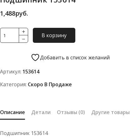
1,488
руб.
Количество
В корзину
товара
Подшипник
153614
Добавить в список желаний
Артикул:
153614
Категория:
Скоро В Продаже
Описание
Детали
Отзывы (0)
Другие товары
Подшипник 153614