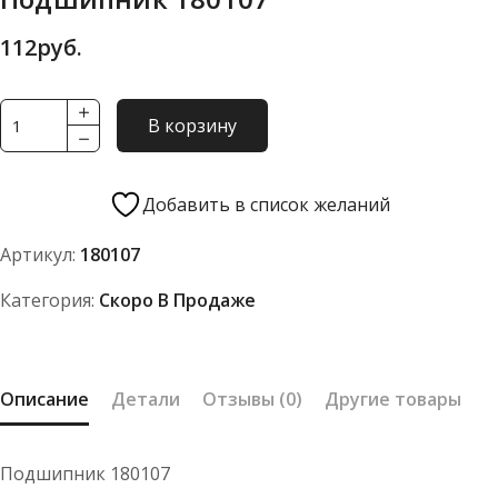
112
руб.
Количество
В корзину
товара
Подшипник
180107
Добавить в список желаний
Артикул:
180107
Категория:
Скоро В Продаже
Описание
Детали
Отзывы (0)
Другие товары
Подшипник 180107