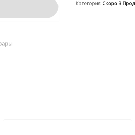
Категория:
Скоро В Про
вары