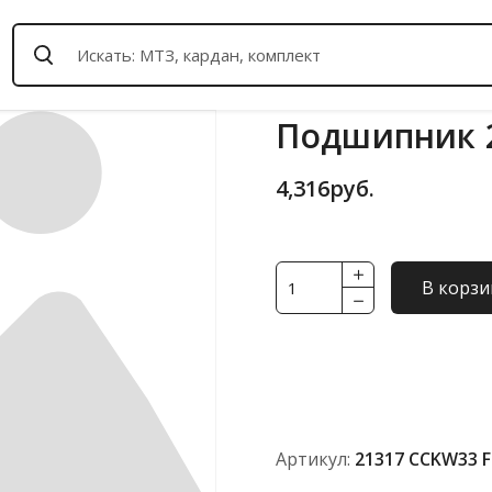
Подшипник 2
4,316
руб.
Количество
В корзи
товара
Подшипник
21317
CCKW33
FBC
(ISO)
Артикул:
21317 CCKW33 F