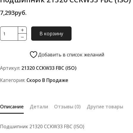
7,293
руб.
Количество
В корзину
товара
Подшипник
21320
Добавить в список желаний
CCKW33
Артикул:
21320 CCKW33 FBC (ISO)
FBC
(ISO)
Категория:
Скоро В Продаже
Описание
Детали
Отзывы (0)
Другие товары
Подшипник 21320 CCKW33 FBC (ISO)