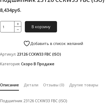
8,434
руб.
Количество
В корзину
товара
Подшипник
23126
Добавить в список желаний
CCKW33
Артикул:
23126 CCKW33 FBC (ISO)
FBC
(ISO)
Категория:
Скоро В Продаже
Описание
Детали
Отзывы (0)
Другие товары
Подшипник 23126 CCKW33 FBC (ISO)