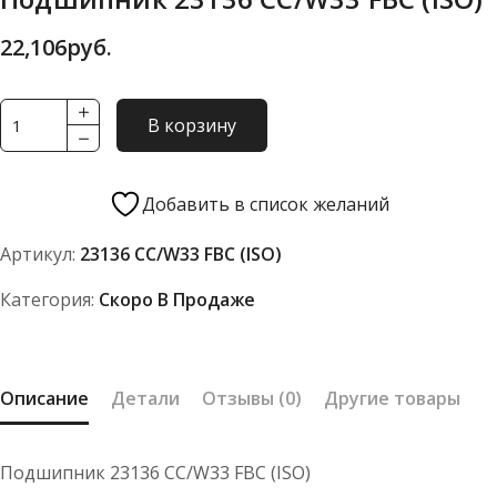
22,106
руб.
Количество
В корзину
товара
Подшипник
23136
Добавить в список желаний
CC/W33
Артикул:
23136 CC/W33 FBC (ISO)
FBC
(ISO)
Категория:
Скоро В Продаже
Описание
Детали
Отзывы (0)
Другие товары
Подшипник 23136 CC/W33 FBC (ISO)