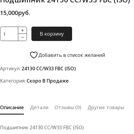
15,000
руб.
Количество
В корзину
товара
Подшипник
24130
Добавить в список желаний
CC/W33
Артикул:
24130 CC/W33 FBC (ISO)
FBC
(ISO)
Категория:
Скоро В Продаже
Описание
Детали
Отзывы (0)
Другие товары
Подшипник 24130 CC/W33 FBC (ISO)