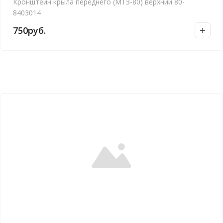
Кронштейн крыла переднего (МТЗ-80) верхний 80-
8403014
750
руб.