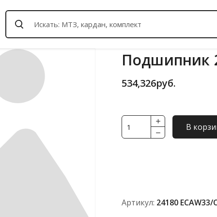
Подшипник 2
534,326
руб.
Количество
В корзи
товара
Подшипник
24180
ECAW33/C3
TimCo
(ISO)
Артикул:
24180 ECAW33/C