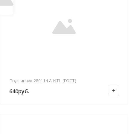
Подшипник 280114 А NTL (ГОСТ)
640
руб.