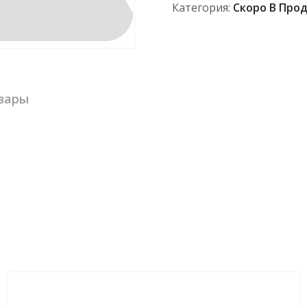
Категория:
Скоро В Про
вары