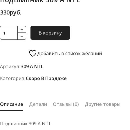
330
руб.
Количество
В корзину
товара
Подшипник
309
Добавить в список желаний
А
Артикул:
309 А NTL
NTL
Категория:
Скоро В Продаже
Описание
Детали
Отзывы (0)
Другие товары
Подшипник 309 А NTL