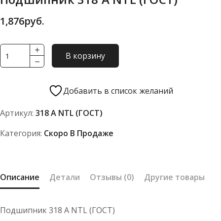
1,876
руб.
Количество
В корзину
товара
Подшипник
318
Добавить в список желаний
А
Артикул:
318 А NTL (ГОСТ)
NTL
(ГОСТ)
Категория:
Скоро В Продаже
Описание
Детали
Отзывы (0)
Другие товары
Подшипник 318 А NTL (ГОСТ)