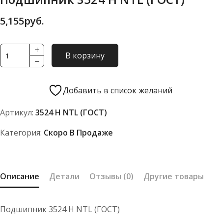
5,155
руб.
Количество
В корзину
товара
Подшипник
3524
Добавить в список желаний
Н
Артикул:
3524 Н NTL (ГОСТ)
NTL
(ГОСТ)
Категория:
Скоро В Продаже
Описание
Детали
Отзывы (0)
Другие товары
Подшипник 3524 Н NTL (ГОСТ)