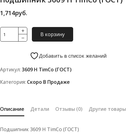
1,714
руб.
Количество
В корзину
товара
Подшипник
3609
Добавить в список желаний
Н
Артикул:
3609 Н TimCo (ГОСТ)
TimCo
(ГОСТ)
Категория:
Скоро В Продаже
Описание
Детали
Отзывы (0)
Другие товары
Подшипник 3609 Н TimCo (ГОСТ)