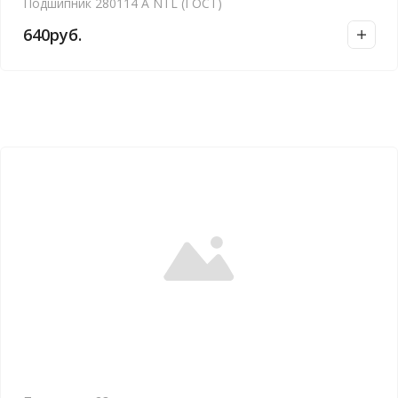
Подшипник 280114 А NTL (ГОСТ)
640
руб.