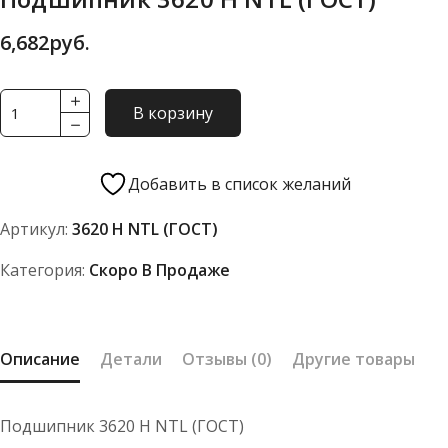
6,682
руб.
Количество
В корзину
товара
Подшипник
3620
Добавить в список желаний
Н
Артикул:
3620 Н NTL (ГОСТ)
NTL
(ГОСТ)
Категория:
Скоро В Продаже
Описание
Детали
Отзывы (0)
Другие товары
Подшипник 3620 Н NTL (ГОСТ)