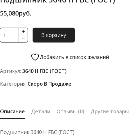
55,080
руб.
Количество
В корзину
товара
Подшипник
3640
Добавить в список желаний
Н
Артикул:
3640 Н FBC (ГОСТ)
FBC
(ГОСТ)
Категория:
Скоро В Продаже
Описание
Детали
Отзывы (0)
Другие товары
Подшипник 3640 Н FBC (ГОСТ)