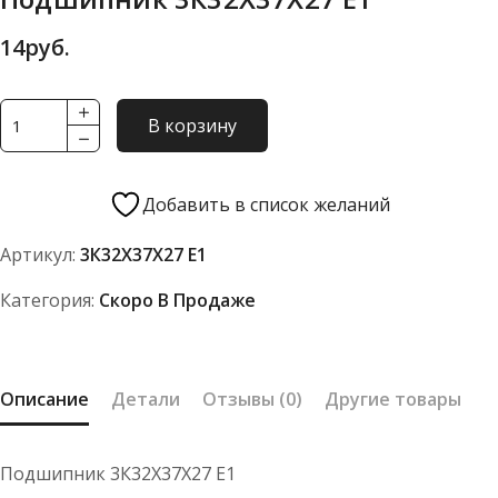
14
руб.
Количество
В корзину
товара
Подшипник
3К32Х37Х27
Добавить в список желаний
Е1
Артикул:
3К32Х37Х27 Е1
Категория:
Скоро В Продаже
Описание
Детали
Отзывы (0)
Другие товары
Подшипник 3К32Х37Х27 Е1