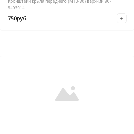
Кронштейн крыла переднего (МТЗ-80) верхний 80-
8403014
750
руб.