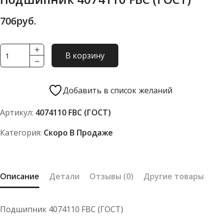
706
руб.
Количество
В корзину
товара
Подшипник
4074110
Добавить в список желаний
FBC
Артикул:
4074110 FBC (ГОСТ)
(ГОСТ)
Категория:
Скоро В Продаже
Описание
Детали
Отзывы (0)
Другие товары
Подшипник 4074110 FBC (ГОСТ)