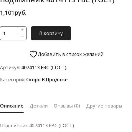
1,101
руб.
Количество
В корзину
товара
Подшипник
4074113
Добавить в список желаний
FBC
Артикул:
4074113 FBC (ГОСТ)
(ГОСТ)
Категория:
Скоро В Продаже
Описание
Детали
Отзывы (0)
Другие товары
Подшипник 4074113 FBC (ГОСТ)