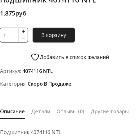
1,875
руб.
Количество
В корзину
товара
Подшипник
4074116
Добавить в список желаний
NTL
Артикул:
4074116 NTL
Категория:
Скоро В Продаже
Описание
Детали
Отзывы (0)
Другие товары
Подшипник 4074116 NTL