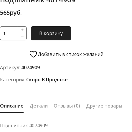
565
руб.
Количество
В корзину
товара
Подшипник
4074909
Добавить в список желаний
Артикул:
4074909
Категория:
Скоро В Продаже
Описание
Детали
Отзывы (0)
Другие товары
Подшипник 4074909