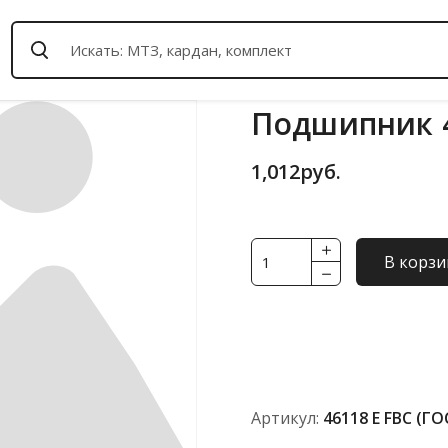
Подшипник 4
1,012
руб.
Количество
В корзи
товара
Подшипник
46118
Е
FBC
(ГОСТ)
Артикул:
46118 Е FBC (ГО