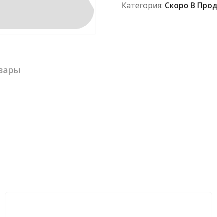
Категория:
Скоро В Про
вары