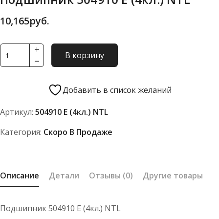
10,165
руб.
Количество
В корзину
товара
Подшипник
504910
Добавить в список желаний
Е
Артикул:
504910 Е (4кл.) NTL
(4кл.)
NTL
Категория:
Скоро В Продаже
Описание
Детали
Отзывы (0)
Другие товары
Подшипник 504910 Е (4кл.) NTL